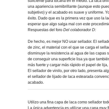
suficiente para tocarla en el medio. La laca bril
una apariencia semibrillante (aunque esto pue
subjetivo) y el acabado es suave y uniforme. Yo
éxito. Dado que es la primera vez que uso la l
esperar que algo salga mal con este procedimi
Respuestas del foro
Del colaborador D:
De hecho, es mejor NO usar sellador. El sellador
de zinc, el material con el que se carga el sella
disminuye la resistencia al agua de las capas 
de conseguir una superficie lisa ya que también 
más fuerte y cargar más rápido el papel de lija,
El sellador de vinilo, por otro lado, presenta a
el sellador de lijado de laca estearada conven
acabado.
Utilizo una fina capa de laca como sellador tod
La única advertencia es utilizar una capa muy