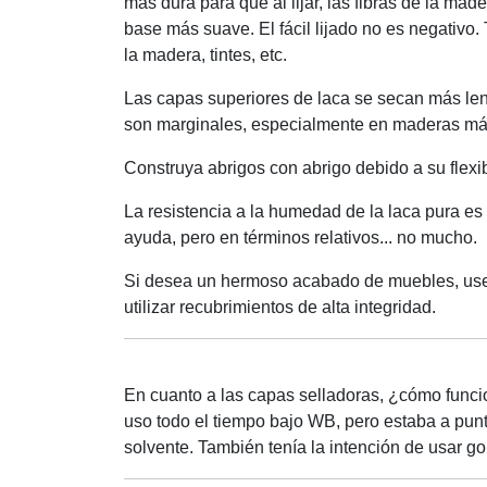
más dura para que al lijar, las fibras de la ma
base más suave. El fácil lijado no es negativ
la madera, tintes, etc.
Las capas superiores de laca se secan más len
son marginales, especialmente en maderas más 
Construya abrigos con abrigo debido a su flexib
La resistencia a la humedad de la laca pura es 
ayuda, pero en términos relativos... no mucho.
Si desea un hermoso acabado de muebles, use 
utilizar recubrimientos de alta integridad.
En cuanto a las capas selladoras, ¿cómo func
uso todo el tiempo bajo WB, pero estaba a punt
solvente. También tenía la intención de usar g