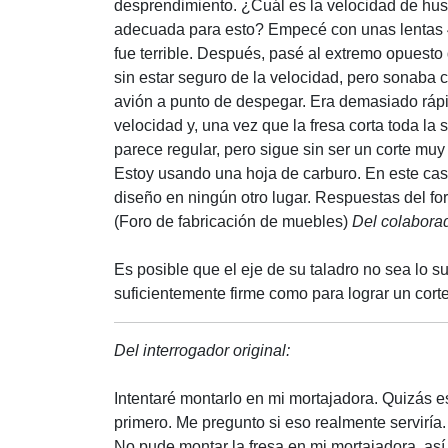
desprendimiento. ¿Cuál es la velocidad de husi
adecuada para esto? Empecé con unas lentas 
fue terrible. Después, pasé al extremo opuesto 
sin estar seguro de la velocidad, pero sonaba
avión a punto de despegar. Era demasiado rápi
velocidad y, una vez que la fresa corta toda la s
parece regular, pero sigue sin ser un corte muy
Estoy usando una hoja de carburo. En este cas
diseño en ningún otro lugar.
Respuestas del fo
(Foro de fabricación de muebles)
Del colabora
Es posible que el eje de su taladro no sea lo 
suficientemente firme como para lograr un cor
Del interrogador original:
Intentaré montarlo en mi mortajadora. Quizás e
primero. Me pregunto si eso realmente serviría.
No pude montar la fresa en mi mortajadora, así