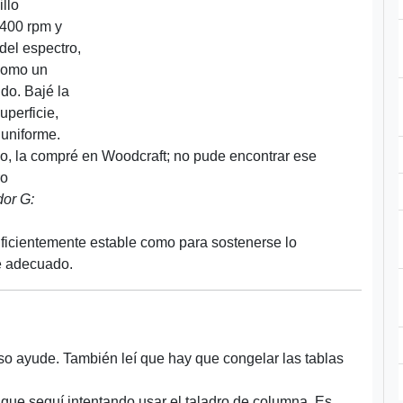
llo
400 rpm y
del espectro,
 como un
do. Bajé la
uperficie,
 uniforme.
o, la compré en Woodcraft; no pude encontrar ese
ro
dor G:
suficientemente estable como para sostenerse lo
te adecuado.
so ayude. También leí que hay que congelar las tablas
 que seguí intentando usar el taladro de columna. Es