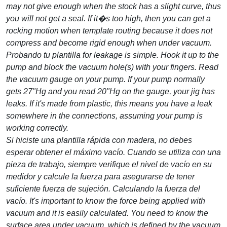
may not give enough when the stock has a slight curve, thus
you will not get a seal. If it�s too high, then you can get a
rocking motion when template routing because it does not
compress and become rigid enough when under vacuum.
Probando tu plantilla
for leakage is simple. Hook it up to the
pump and block the vacuum hole(s) with your fingers. Read
the vacuum gauge on your pump. If your pump normally
gets 27"Hg and you read 20"Hg on the gauge, your jig has
leaks. If it's made from plastic, this means you have a leak
somewhere in the connections, assuming your pump is
working correctly.
Si hiciste una plantilla rápida con madera, no debes
esperar obtener el máximo vacío. Cuando se utiliza con una
pieza de trabajo, siempre verifique el nivel de vacío en su
medidor y calcule la fuerza para asegurarse de tener
suficiente fuerza de sujeción.
Calculando la fuerza del
vacío
. It's important to know the force being applied with
vacuum and it is easily calculated. You need to know the
surface area under vacuum, which is defined by the vacuum