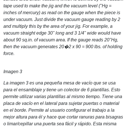
tape used to make the jig and the vacuum level ("Hg =
inches of mercury) as read on the gauge when the piece is
under vacuum. Just divide the vacuum gauge reading by 2
and multiply this by the area of your jig. For example, a
vacuum straight edge 30" long and 3 1/4" wide would have
about 90 sq.in. of vacuum area. If the gauge reads 20"Hg,
then the vacuum generates 20�2 x 90 = 900 lbs. of holding
force.
Imagen 3
La imagen 3 es una pequeña mesa de vacío que se usa
para el ensamblaje y tiene un colector de 6 plantillas. Esto
permite utilizar varias plantillas al mismo tiempo. Tiene una
placa de vacío en el lateral para sujetar puertas o material
en el borde. Permite al usuario configurar el trabajo a la
mejor altura para él y hace que cortar ranuras para bisagras
o limar/cepillar una puerta sea fácil y rápido. Esta misma