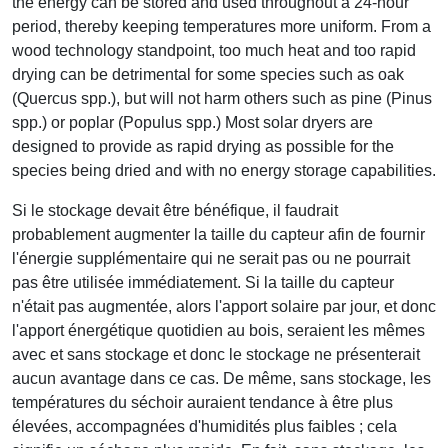
the energy can be stored and used throughout a 24-hour
period, thereby keeping temperatures more uniform. From a
wood technology standpoint, too much heat and too rapid
drying can be detrimental for some species such as oak
(Quercus spp.), but will not harm others such as pine (Pinus
spp.) or poplar (Populus spp.) Most solar dryers are
designed to provide as rapid drying as possible for the
species being dried and with no energy storage capabilities.
Si le stockage devait être bénéfique, il faudrait
probablement augmenter la taille du capteur afin de fournir
l'énergie supplémentaire qui ne serait pas ou ne pourrait
pas être utilisée immédiatement. Si la taille du capteur
n'était pas augmentée, alors l'apport solaire par jour, et donc
l'apport énergétique quotidien au bois, seraient les mêmes
avec et sans stockage et donc le stockage ne présenterait
aucun avantage dans ce cas. De même, sans stockage, les
températures du séchoir auraient tendance à être plus
élevées, accompagnées d'humidités plus faibles ; cela